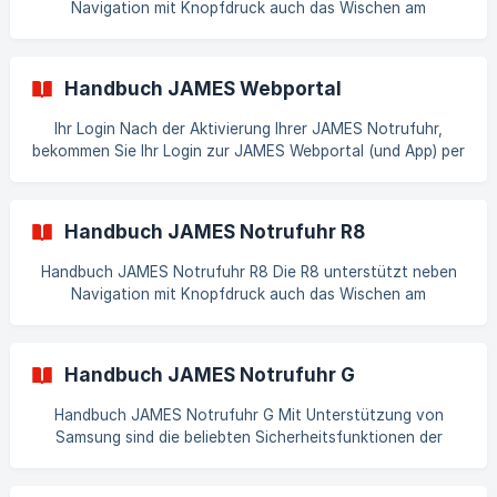
Navigation mit Knopfdruck auch das Wischen am
Touchscreen. Hardwarespezifikationen: Spez. Modell R9
Wie funktioniert die Inbetriebnahme der Uhr? Aufladen Bitte
laden Sie Ihre Uhr vor der ersten Verwendung vollständig
Handbuch JAMES Webportal
auf. Verbinden Sie hierzu das **La
Ihr Login Nach der Aktivierung Ihrer JAMES Notrufuhr,
bekommen Sie Ihr Login zur JAMES Webportal (und App) per
Mail zugesendet. Anmelden Klicken Sie auf den
bereitgestellten Link, um direkt zum Anmeldefenster zu
gelangen. Geben Sie dort Ihren Benutzernamen (E-Mail-
Handbuch JAMES Notrufuhr R8
Adresse) und Ihr Passwort ein und klicken Sie anschließend
auf „Anmelden“. Wenn Sie Ihr Passwort vergessen haben
Handbuch JAMES Notrufuhr R8 Die R8 unterstützt neben
oder nicht erhalten haben, nutzen Sie bitte die Option
Navigation mit Knopfdruck auch das Wischen am
“Passwort vergessen”. J
Touchscreen. Hardwarespezifikationen: Spez. Modell R8
Wie funktioniert die Inbetriebnahme der Uhr? Aufladen Bitte
laden Sie Ihre Uhr vor der ersten Verwendung vollständig
Handbuch JAMES Notrufuhr G
auf. Verbinden Sie hierzu das **Lade
Handbuch JAMES Notrufuhr G Mit Unterstützung von
Samsung sind die beliebten Sicherheitsfunktionen der
JAMES Notrufuhren nun auch auf Samsung Galaxy
Watch6 und Watch7 verfügbar.