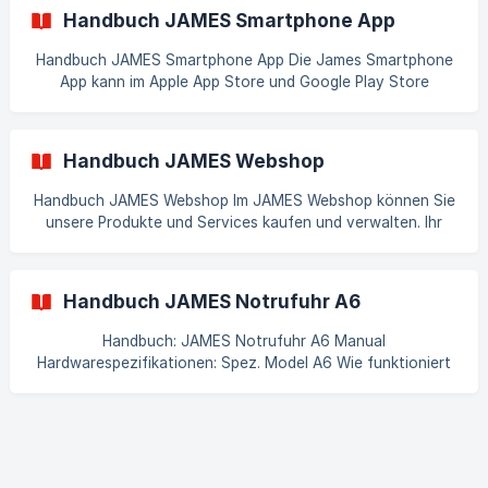
Hardwarespezifikationen: Spez. Modell G Wie funktioniert
Handbuch JAMES Smartphone App
die Inbetriebnahme der Uhr? Aufladen Bitte laden Sie Ihre U
Handbuch JAMES Smartphone App Die James Smartphone
App kann im Apple App Store und Google Play Store
heruntergeladen werden. Hier die Links dazu: JAMES App im
Google Play-Store JAMES App im Apple App-Store Mit
der JAMES Notrufuhr sind Ihre Betreuten sicher „Rund um
Handbuch JAMES Webshop
die Uhr“. Mit der JAMES-App und dem JAMES-
Webportal können Familie
Handbuch JAMES Webshop Im JAMES Webshop können Sie
unsere Produkte und Services kaufen und verwalten. Ihr
Webshop Benutzerprofil wird automatisch beim Kauf Ihres
ersten Basisabos angelegt. Wie bekomme ich die
Zugangsdaten zu meinem Webshop Kundenkonto? Ihre
Handbuch JAMES Notrufuhr A6
Zugangsdaten zu Ihrem Webshop Kundenkonto
(james.care/myjames) erhalten Sie nach Aktivierung Ihrer
Handbuch: JAMES Notrufuhr A6 Manual
JAMES-Notrufuhr per E-Mail zugesendet. Bitte prüfen Sie
Hardwarespezifikationen: Spez. Model A6 Wie funktioniert
Ihren Spam-Ordner. Falls Sie Ihre Zugangsdaten v
die Inbetriebnahme der Uhr? Aufladen Bitte laden Sie Ihre
Uhr vor der ersten Verwendung vollständig auf. Verbinden
Sie das Ladekabel mit dem Stromstecker und stecken Sie
den Stecker in eine Steckdose