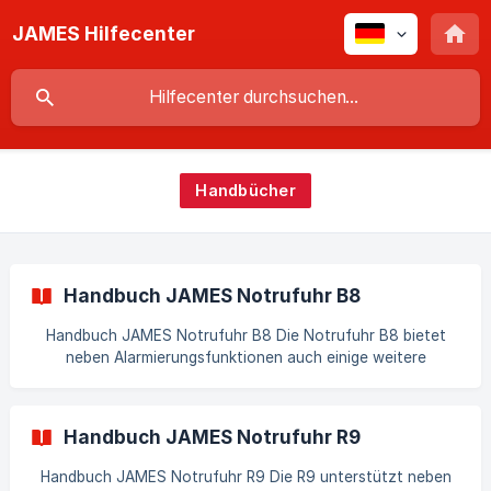
JAMES Hilfecenter
Handbücher
Handbuch JAMES Notrufuhr B8
Handbuch JAMES Notrufuhr B8 Die Notrufuhr B8 bietet
neben Alarmierungsfunktionen auch einige weitere
Alltagsfunktionen. Hardwarespezifikationen: Spez. Modell
B8 Inhalt: Wie funktioniert die Inbetriebnahme der Uhr?
Aufladen Einschalten Aufwecken Batterie [Wie wird die Uhr
Handbuch JAMES Notrufuhr R9
aktivie
Handbuch JAMES Notrufuhr R9 Die R9 unterstützt neben